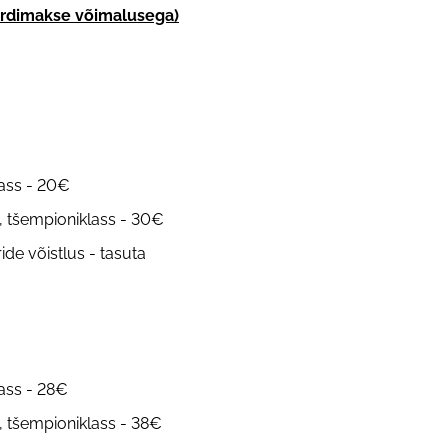
aardimakse võimalusega)
lass - 20€
s, tšempioniklass - 30€
ide võistlus - tasuta
lass - 28€
s, tšempioniklass - 38€