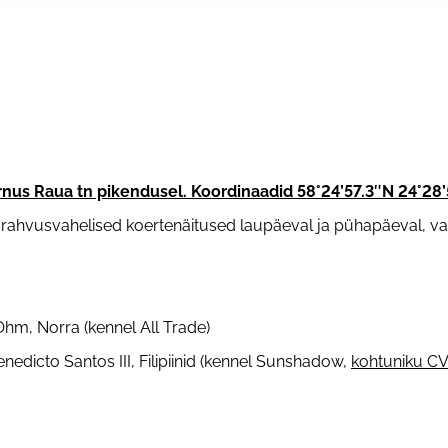
nus Raua tn pikendusel. Koordinaadid 58°24’57.3″N 24°28’
 rahvusvahelised koertenäitused laupäeval ja pühapäeval, vaa
Ohm, Norra (kennel All Trade)
dicto Santos III, Filipiinid (kennel Sunshadow,
kohtuniku CV