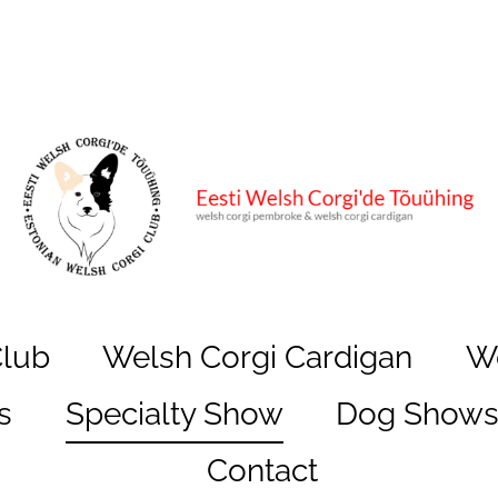
Club
Welsh Corgi Cardigan
W
s
Specialty Show
Dog Show
Contact