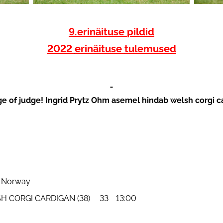
9.
erinäituse
pildid
2022
erinäituse
tulemused
 of judge! Ingrid Prytz Ohm asemel hindab welsh corgi 
, Norway
H CORGI CARDIGAN (38) 33 13:00