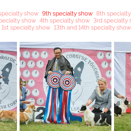
specialty show
9th specialty show
8th specialt
pecialty show
4th specialty show
3rd specialty
1st specialty show
13th and 14th specialty show