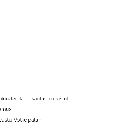
alenderplaani kantud näitustel.
lemus.
 vastu. Võtke palun