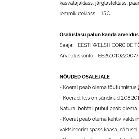
kasvatajaklass, järglasteklass, paar
lemmikuteklass - 15€
Osalustasu palun kanda arveldus
Saaja: EESTI WELSH CORGIDE 
Arvelduskonto: EE25101022007
NÕUDED OSALEJALE
- Koeral peab olema tõutunnistus
- Koerad, kes on sündinud 1.08.2013
Natural bobtail puhul peab olema 
- Koeral peab olema kehtiv vaktsiin
vaktsineerimispass kaasa, näitusel p