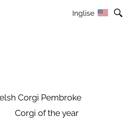
Inglise
elsh Corgi Pembroke
s
Corgi of the year