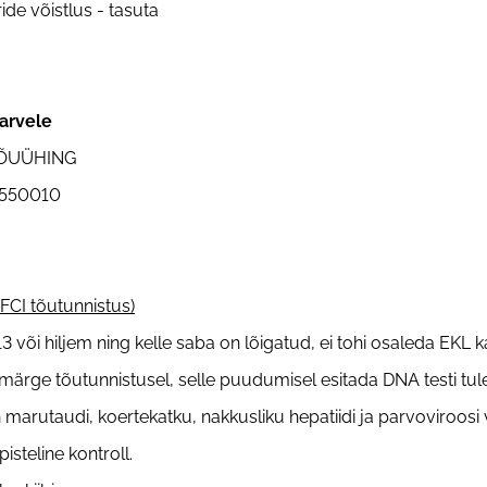
ide võistlus - tasuta
arvele
TÕUÜHING
7550010
(FCI tõutunnistus)
 või hiljem ning kelle saba on lõigatud, ei tohi osaleda EKL k
märge tõutunnistusel, selle puudumisel esitada DNA testi tu
 marutaudi, koertekatku, nakkusliku hepatiidi ja parvoviroosi
isteline kontroll.