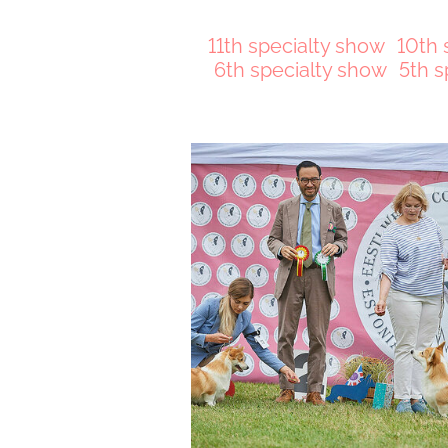
11th specialty show
10th 
6th specialty show
5th s