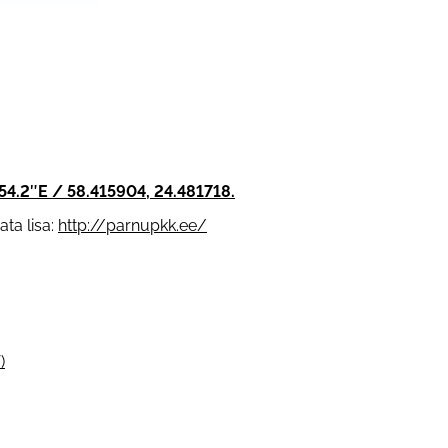
54.2″E / 58.415904, 24.481718.
ta lisa:
http://parnupkk.ee/
)