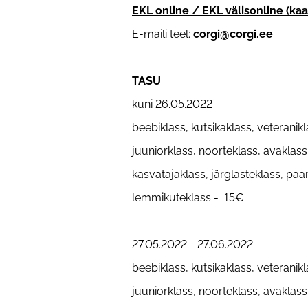
EKL online
/
EKL
välisonline (k
E-maili teel:
corgi@corgi.ee
TASU
kuni 26.05.2022
beebiklass, kutsikaklass, veteranik
juuniorklass, noorteklass, avaklas
kasvatajaklass, järglasteklass, paar
lemmikuteklass - 15€
27.05.2022 - 27.06.2022
beebiklass, kutsikaklass, veteranik
juuniorklass, noorteklass, avaklas